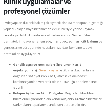
Klinik uygulamalar ve
profesyonel çözümler
Evde yapılan düzenli bakım çok kıymetli olsa da menopozun getirdiği
yapısal kolajen kaybını tamamen ev ürünleriyle yerine koymak
cerrahi ya da klinik müdahale olmadan zordur.
Samsun
’daki
dermatoloji muayenehanemizde,
menopoz sonrası cilt bakımı
ve
gençleştirme süreçlerinde hastalarımıza özel kombine tedavi
protokolleri uyguluyoruz:
Gençlik aşısı ve nem aşıları (hyaluronik asit
enjeksiyonları):
Gençlik aşısı
ile cildin alt katmanlarına
doğrudan saf hyaluronik asit, vitamin ve aminoasit
kombinasyonları verilerek cildin susuzluğu derinlemesine
giderilir.
Kolajen Aşıları ve Akıllı Dolgular:
Doğrudan fibroblast
hücrelerini uyararak cildin kendi kolajenini üretmesini tetikler.
Sarkmaların toparlanmasında son derece etkilidir.