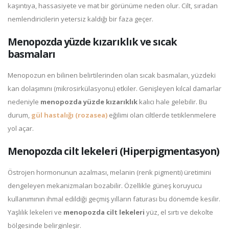
kaşıntıya, hassasiyete ve mat bir görünüme neden olur. Cilt, sıradan
nemlendiricilerin yetersiz kaldığı bir faza geçer.
Menopozda yüzde kızarıklık ve sıcak
basmaları
Menopozun en bilinen belirtilerinden olan sıcak basmaları, yüzdeki
kan dolaşımını (mikrosirkülasyonu) etkiler. Genişleyen kılcal damarlar
nedeniyle
menopozda yüzde kızarıklık
kalıcı hale gelebilir. Bu
durum,
gül hastalığı (rozasea)
eğilimi olan ciltlerde tetiklenmelere
yol açar.
Menopozda cilt lekeleri (Hiperpigmentasyon)
Östrojen hormonunun azalması, melanin (renk pigmenti) üretimini
dengeleyen mekanizmaları bozabilir. Özellikle güneş koruyucu
kullanımının ihmal edildiği geçmiş yılların faturası bu dönemde kesilir.
Yaşlılık lekeleri ve
menopozda cilt lekeleri
yüz, el sırtı ve dekolte
bölgesinde belirginleşir.