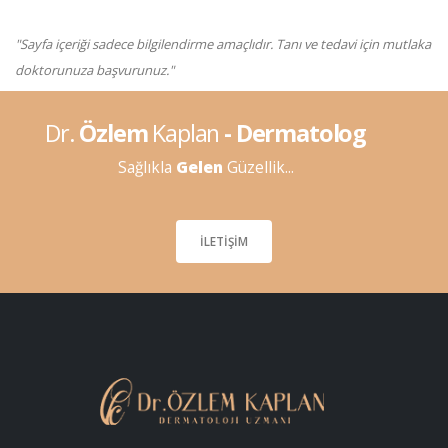
"Sayfa içeriği sadece bilgilendirme amaçlıdır. Tanı ve tedavi için mutlaka
doktorunuza başvurunuz."
Dr.
Özlem
Kaplan
- Dermatolog
Sağlıkla
Gelen
Güzellik...
İLETIŞIM