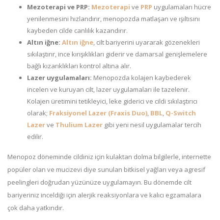
Mezoterapi ve PRP:
Mezoterapi
ve
PRP
uygulamaları hücre
yenilenmesini hızlandırır, menopozda matlaşan ve ışıltısını
kaybeden cilde canlılık kazandırır.
Altın iğne:
Altın iğne
, cilt bariyerini uyararak gözenekleri
sıkılaştırır, ince kırışıklıkları giderir ve damarsal genişlemelere
bağlı kızarıklıkları kontrol altına alır.
Lazer uygulamaları:
Menopozda kolajen kaybederek
incelen ve kuruyan cilt, lazer uygulamaları ile tazelenir.
Kolajen üretimini tetikleyici, leke giderici ve cildi sıkılaştırıcı
olarak;
Fraksiyonel Lazer (Fraxis Duo)
,
BBL
,
Q-Switch
Lazer
ve
Thulium Lazer
gibi yeni nesil uygulamalar tercih
edilir.
Menopoz döneminde cildiniz için kulaktan dolma bilgilerle, internette
popüler olan ve mucizevi diye sunulan bitkisel yağları veya agresif
peelingleri doğrudan yüzünüze uygulamayın. Bu dönemde cilt
bariyeriniz inceldiği için alerjik reaksiyonlara ve kalıcı egzamalara
çok daha yatkındır.