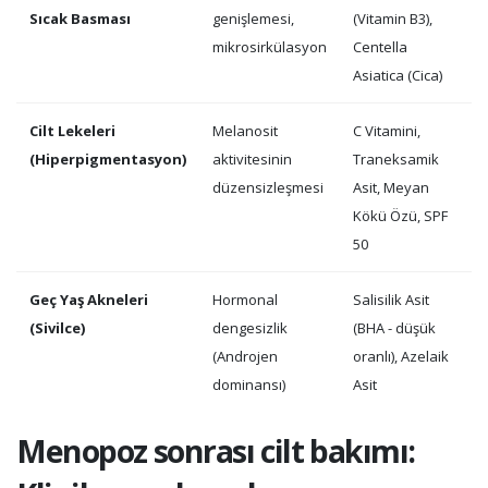
Sıcak Basması
genişlemesi,
(Vitamin B3),
mikrosirkülasyon
Centella
Asiatica (Cica)
Cilt Lekeleri
Melanosit
C Vitamini,
(Hiperpigmentasyon)
aktivitesinin
Traneksamik
düzensizleşmesi
Asit, Meyan
Kökü Özü, SPF
50
Geç Yaş Akneleri
Hormonal
Salisilik Asit
(Sivilce)
dengesizlik
(BHA - düşük
(Androjen
oranlı), Azelaik
dominansı)
Asit
Menopoz sonrası cilt bakımı: