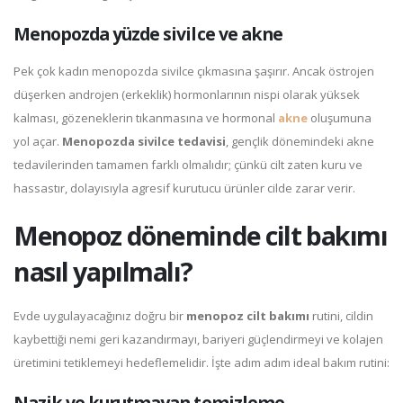
Menopozda yüzde sivilce ve akne
Pek çok kadın menopozda sivilce çıkmasına şaşırır. Ancak östrojen
düşerken androjen (erkeklik) hormonlarının nispi olarak yüksek
kalması, gözeneklerin tıkanmasına ve hormonal
akne
oluşumuna
yol açar.
Menopozda sivilce tedavisi
, gençlik dönemindeki akne
tedavilerinden tamamen farklı olmalıdır; çünkü cilt zaten kuru ve
hassastır, dolayısıyla agresif kurutucu ürünler cilde zarar verir.
Menopoz döneminde cilt bakımı
nasıl yapılmalı?
Evde uygulayacağınız doğru bir
menopoz cilt bakımı
rutini, cildin
kaybettiği nemi geri kazandırmayı, bariyeri güçlendirmeyi ve kolajen
üretimini tetiklemeyi hedeflemelidir. İşte adım adım ideal bakım rutini:
Nazik ve kurutmayan temizleme