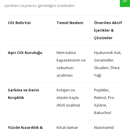
içerikleri seçmeniz gerektiğini özetledim:
Cilt Belirtisi
Temel Nedeni
Önerilen Aktif
İçerikler &
Çözümler
Aşırı Cilt Kuruluğu
Nem tutma
Hyaluronik Asit,
kapasitesinin ve
Seramidler,
sebumun
Skualen, Shea
azalması
Yağı
Sarkma ve Derin
Kolajen ve
Peptitler,
Kırışıklık
elastin kaybı
Retinol, Pro-
(%30 azalma)
Xylane,
Bakuchiol
Yüzde Kızarıklık &
Kılcal damar
Niasinamid