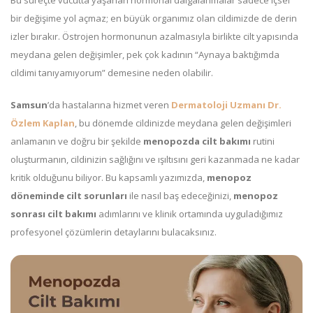
Bu süreçte vücutta yaşanan hormonal dalgalanmalar sadece içsel
bir değişime yol açmaz; en büyük organımız olan cildimizde de derin
izler bırakır. Östrojen hormonunun azalmasıyla birlikte cilt yapısında
meydana gelen değişimler, pek çok kadının “Aynaya baktığımda
cildimi tanıyamıyorum” demesine neden olabilir.
Samsun
’da hastalarına hizmet veren
Dermatoloji Uzmanı Dr.
Özlem Kaplan
, bu dönemde cildinizde meydana gelen değişimleri
anlamanın ve doğru bir şekilde
menopozda cilt bakımı
rutini
oluşturmanın, cildinizin sağlığını ve ışıltısını geri kazanmada ne kadar
kritik olduğunu biliyor. Bu kapsamlı yazımızda,
menopoz
döneminde cilt sorunları
ile nasıl baş edeceğinizi,
menopoz
sonrası cilt bakımı
adımlarını ve klinik ortamında uyguladığımız
profesyonel çözümlerin detaylarını bulacaksınız.