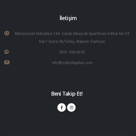
İletişim
Mimarsinan Mahallesi 144. Sokak Albayrak Apartmanı A Blok No:33
Kat:7 Daire:38,Türkiş, Atakum /Samsun
0501 366 06 87
info@ozlemkaplan.com
Beni Takip Et!