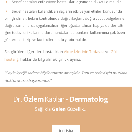
Sedef hastaları enfeksiyon hastalıkları açısından dikkatli olmalıdır.
Sedef hastaları kullandıkları ilaçların etki ve yan etkileri konusunda
bilinçli olmalı, hekim kontrolünde doğru ilaçları , doğru vücut bölgelerine,
doğru zamanlarda uygulamalıdır. Eğer ağızdan alınan hap ya da deri altı
iğne tedavileri kullanma durumundalar ise bunların kullanımına çok özen
göstermeli takip ve kontrollerini sıkı yaptırmalıdır.
Sık görülen diğer deri hastalıkları
Akne İzlerinin Tedavisi
ve
Gül
hastaliği
hakkında bilgi almak için tıklayınız.
“Sayfa içeriği sadece bilgilendirme amaçlıdır. Tanı ve tedavi için mutlaka
doktorunuza başvurunuz.”
Dr.
Özlem
Kaplan
- Dermatolog
Sağlıkla
Gelen
Güzellik...
İLETIŞIM